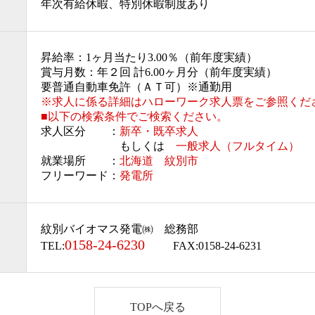
年次有給休暇、特別休暇制度あり
昇給率：1ヶ月当たり3.00％（前年度実績）
賞与月数：年２回 計6.00ヶ月分（前年度実績）
要普通自動車免許（ＡＴ可）※通勤用
※求人に係る詳細はハローワーク求人票をご参照くだ
■以下の検索条件でご検索ください。
求人区分 ：
新卒・既卒求人
もしくは
一般求人（フルタイム）
就業場所 ：
北海道 紋別市
フリーワード：
発電所
紋別バイオマス発電㈱ 総務部
0158-24-6230
TEL:
FAX:0158-24-6231
TOPへ戻る